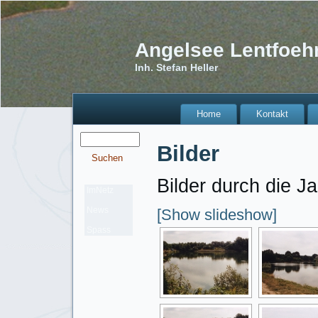
Angelsee Lentfoeh
Inh. Stefan Heller
Home
Kontakt
Bilder
Bilder durch die J
ImNetz
News
[Show slideshow]
Spass