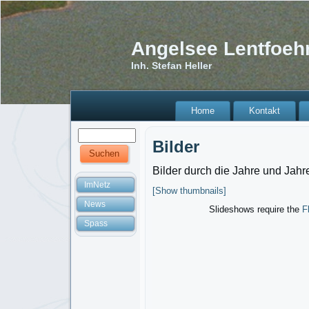
Angelsee Lentfoeh
Inh. Stefan Heller
Home
Kontakt
Bilder
Bilder durch die Jahre und Jahr
ImNetz
[Show thumbnails]
News
Slideshows require the
F
Spass